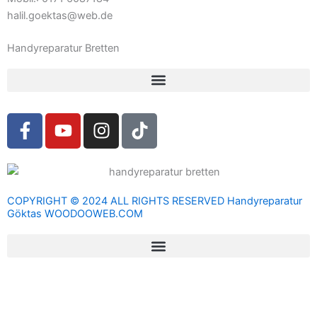
halil.goektas@web.de
Handyreparatur Bretten
F
Y
I
T
a
o
n
i
c
u
s
k
e
t
t
t
b
u
a
o
COPYRIGHT © 2024 ALL RIGHTS RESERVED Handyreparatur
o
b
g
k
Göktas WOODOOWEB.COM
o
e
r
k
a
-
m
f