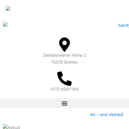
Inhalt
Zum
springen
Inhalt
springen
Diedelsheimer Höhe 2
75015 Bretten
0171 6087184
An – und Verkauf