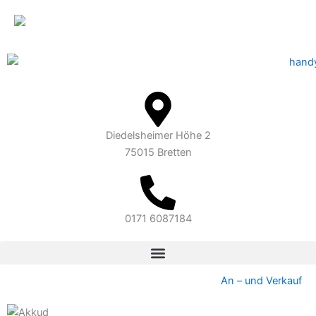
Inhalt
Zum
springen
Inhalt
springen
Diedelsheimer Höhe 2
75015 Bretten
0171 6087184
An – und Verkauf