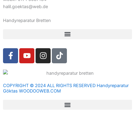
halil.goektas@web.de
Handyreparatur Bretten
F
Y
I
T
a
o
n
i
c
u
s
k
e
t
t
t
b
u
a
o
COPYRIGHT © 2024 ALL RIGHTS RESERVED Handyreparatur
o
b
g
k
Göktas WOODOOWEB.COM
o
e
r
k
a
-
m
f