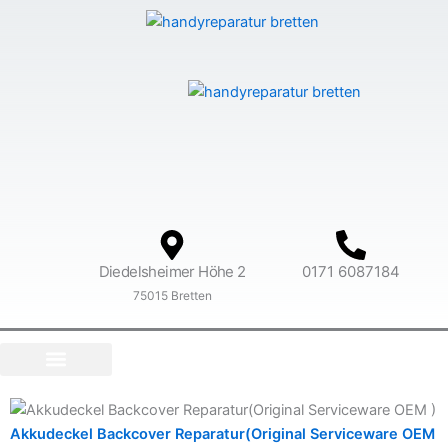
Inhalt
Zum
springen
Inhalt
springen
Diedelsheimer Höhe 2
0171 6087184
75015 Bretten
AN – UND VERKAUF
Akkudeckel Backcover Reparatur(Original Serviceware OEM