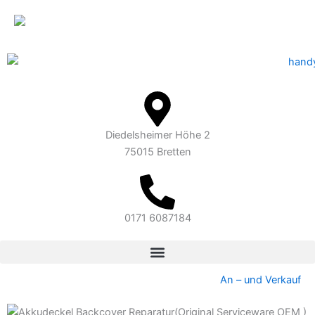
Inhalt
Zum
springen
Inhalt
springen
Diedelsheimer Höhe 2
75015 Bretten
0171 6087184
An – und Verkauf