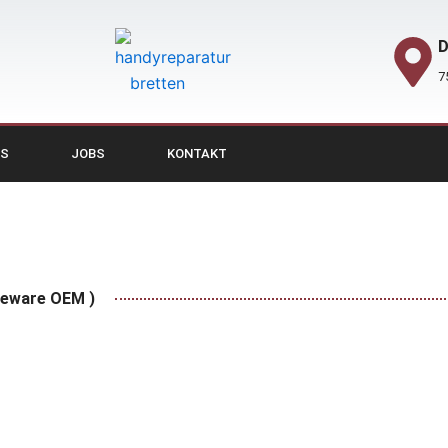
D
7
NS
JOBS
KONTAKT
ceware OEM )