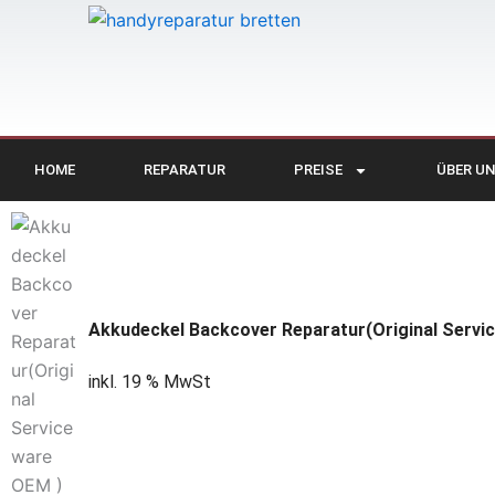
Inhalt
Zum
springen
Inhalt
springen
HOME
REPARATUR
PREISE
ÜBER U
Akkudeckel Backcover Reparatur(Original Servi
inkl. 19 % MwSt